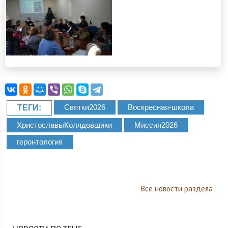
Святки2026
Воскресная-школа
ТЕГИ:
ХристославыКолядовщики
Миссия2026
геронтология
Все новости раздела