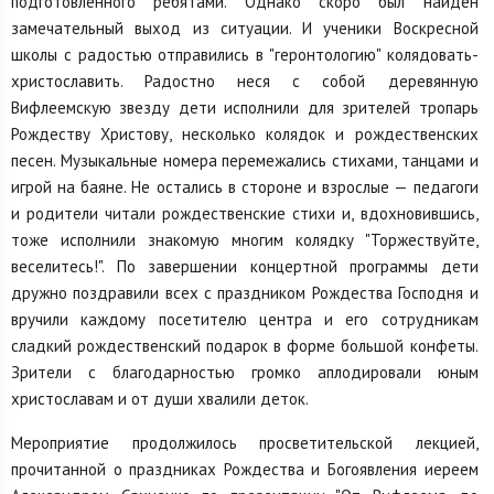
подготовленного ребятами. Однако скоро был найден
замечательный выход из ситуации. И ученики Воскресной
школы с радостью отправились в "геронтологию" колядовать-
христославить. Радостно неся с собой деревянную
Вифлеемскую звезду дети исполнили для зрителей тропарь
Рождеству Христову, несколько колядок и рождественских
песен. Музыкальные номера перемежались стихами, танцами и
игрой на баяне. Не остались в стороне и взрослые — педагоги
и родители читали рождественские стихи и, вдохновившись,
тоже исполнили знакомую многим колядку "Торжествуйте,
веселитесь!". По завершении концертной программы дети
дружно поздравили всех с праздником Рождества Господня и
вручили каждому посетителю центра и его сотрудникам
сладкий рождественский подарок в форме большой конфеты.
Зрители с благодарностью громко аплодировали юным
христославам и от души хвалили деток.
Мероприятие продолжилось просветительской лекцией,
прочитанной о праздниках Рождества и Богоявления иереем