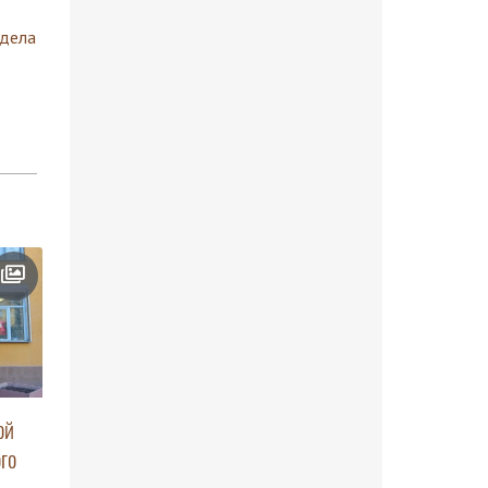
здела
ой
го