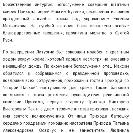
Божественная литургия. Богослужение совершил штатный
клирик Прихода иерей Максим Бутенко, песнопения исполнил
праздничный ансамбль храма под управлением Евгения
Мельникова. На сугубой ектении были вознесены особые
благодарственные прошения, прочитана молитва о Святой
Руси.
По завершении Литургии был совершён молебен с крестным
ходом вокруг храма, который прошёл несмотря на внезапно
начавшийся дождь. По окончании богослужения отец Максим
обратился к собравшимся с праздничной проповедью,
поздравил всех сотрудников, прихожан и гостей Прихода со
"второй Пасхой", наступившей для храма. Также батюшка
поздравил с днём рождения руководителя ревизионной
комиссии Прихода, первую старосту Прихода Викторию
Викторовну Пак и с днём тезоименитства прихожан, носящих
имя святого великомученика. От лица Прихода батюшку
сердечно поздравили помощник настоятеля Прихода Татьяна
Александровна Осадчук и её заместитель Людмила